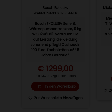
i
o
Bosch Exklusiv
,
Miel
WÄRMEPUMPENTROCKNER
n
Mi
Bosch EXCLUSIV Serie 8,
T1 
Wärmepumpentrockner, 9 kg
k
WQB246D91. Vertrauen Sie
zuve
auf Leistung, die Kleidung
schonend pflegt! Cashback
100 Euro Technik-Bonus** 5
Jahre Garantie*
€
1299,00
I
Inkl. MwSt. zzgl. Lieferkosten
In den Warenkorb
Z
Zur Wunschliste hinzufügen