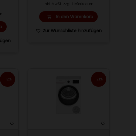
Inkl. MwSt. zzgl. Lieferkosten
en
In den Warenkorb
b
Zur Wunschliste hinzufügen
fügen
-12%
-21%