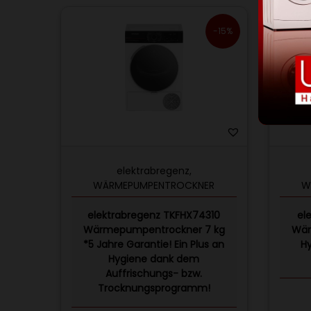
-15%
elektrabregenz
,
WÄRMEPUMPENTROCKNER
W
elektrabregenz TKFHX74310
el
Wärmepumpentrockner 7 kg
Wär
*5 Jahre Garantie! Ein Plus an
H
Hygiene dank dem
Auffrischungs- bzw.
Trocknungsprogramm!