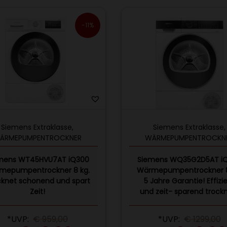
-11%
Siemens Extraklasse
,
Siemens Extraklasse
,
ÄRMEPUMPENTROCKNER
WÄRMEPUMPENTROCKN
mens WT45HVU7AT iQ300
Siemens WQ35G2D5AT i
mepumpentrockner 8 kg.
Wärmepumpentrockner 8
cknet schonend und spart
5 Jahre Garantie! Effizi
Zeit!
und zeit- sparend trock
*UVP:
€
959,00
*UVP:
€
1299,00