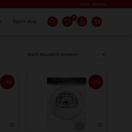
Wien, Austria
0
p
Expert shop
-16%
-27%