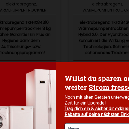
elektrabregenz
,
elektrabregenz
,
ÄRMEPUMPENTROCKNER
WÄRMEPUMPENTROCKN
ektrabregenz TKFHX84310
elektrabregenz TKFX84
mepumpentrockner 8 kg
Wärmepumpentrockner 
ahre Garantie! Ein Plus an
Hybrid 2.0: Der Hybridtro
Hygiene dank dem
kombiniert die Wirkung v
Auffrischungs- bzw.
Technologien. Schnell
Trocknungsprogramm!
schonendes Trockner
*UVP:
€
759,00
*UVP:
€
679,00
€
649,00
€
599,00
nkl. MwSt. zzgl. Lieferkosten
Inkl. MwSt. zzgl. Lieferkost
In den Warenkorb
In den Warenkor
ur Wunschliste hinzufügen
Zur Wunschliste hinzu