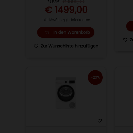
*UVP:
€
1699,00
€
1499,00
I
Inkl. MwSt. zzgl. Lieferkosten
In den Warenkorb
Z
Zur Wunschliste hinzufügen
-23%