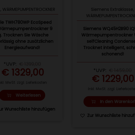
e
,
WÄRMEPUMPENTROCKNER
Siemens Extraklasse
,
WÄRMEPUMPENTROCKN
ele TWH780WP EcoSpeed
Wärmepumpentrockner 9
Siemens WQ45H2B90 iQ
g. Trocknen Sie Wäsche
Wärmepumpentrockner 9
rlässig ohne zusätzlichen
selfCleaning Condense
Energieaufwand!
Trocknet intelligent, schn
schonend!
*UVP:
€
1399,00
€
1329,00
*UVP:
€
1459,00
€
1229,00
nkl. MwSt. zzgl. Lieferkosten
Inkl. MwSt. zzgl. Lieferkost
Weiterlesen
In den Warenkor
ur Wunschliste hinzufügen
Zur Wunschliste hinzu