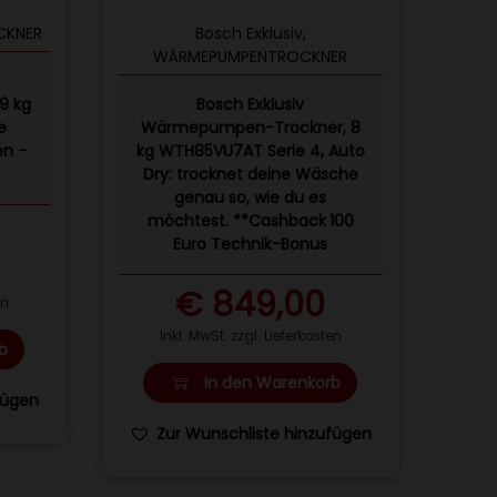
CKNER
Bosch Exklusiv
,
WÄRMEPUMPENTROCKNER
9 kg
Bosch Exklusiv
e
Wärmepumpen-Trockner, 8
en –
kg WTH85VU7AT Serie 4, Auto
Dry: trocknet deine Wäsche
genau so, wie du es
möchtest. **Cashback 100
Euro Technik-Bonus
€
849,00
en
Inkl. MwSt. zzgl. Lieferkosten
b
In den Warenkorb
fügen
Zur Wunschliste hinzufügen