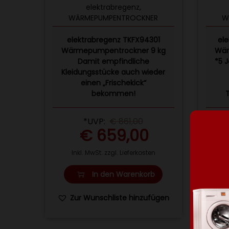
elektrabregenz
,
WÄRMEPUMPENTROCKNER
W
elektrabregenz TKFX94301
el
Wärmepumpentrockner 9 kg
Wär
Damit empfindliche
*5 J
Kleidungsstücke auch wieder
einen „Frischekick“
bekommen!
*UVP:
€
861,00
€
659,00
Inkl. MwSt. zzgl. Lieferkosten
I
In den Warenkorb
Zur Wunschliste hinzufügen
Z