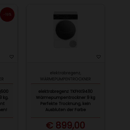
-19%
elektrabregenz
,
ER
WÄRMEPUMPENTROCKNER
Q500
elektrabregenz TKFHX94110
 kg.
Wärmepumpentrockner 9 kg
ent
Perfekte Trocknung, kein
nen!
Ausbluten der Farbe
€
899,00