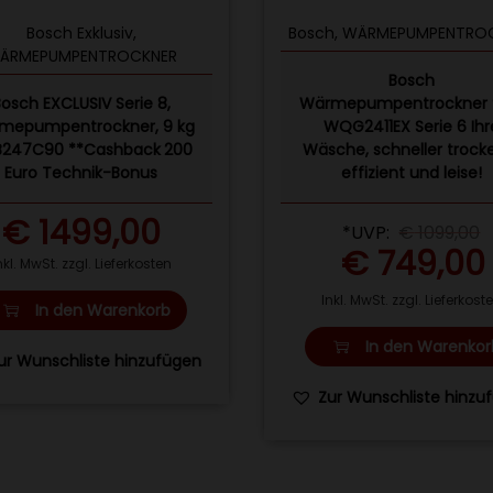
Bosch Exklusiv
,
Bosch
,
WÄRMEPUMPENTRO
ÄRMEPUMPENTROCKNER
Bosch
Bosch EXCLUSIV Serie 8,
Wärmepumpentrockner 
mepumpentrockner, 9 kg
WQG2411EX Serie 6 Ihr
247C90 **Cashback 200
Wäsche, schneller trock
Euro Technik-Bonus
effizient und leise!
€
1499,00
*UVP:
€
1099,00
€
749,00
nkl. MwSt. zzgl. Lieferkosten
Inkl. MwSt. zzgl. Lieferkost
In den Warenkorb
In den Warenkor
ur Wunschliste hinzufügen
Zur Wunschliste hinzu