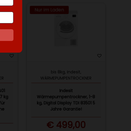
Nur im Laden
-18%
bis 8kg
,
Indesit
,
ER
WÄRMEPUMPENTROCKNER
401
Indesit
7 kg
Wärmepumpentrockner, 1-8
für
kg, Digital Display TDI 83501 5
che
Jahre Garantie!
€
499,00