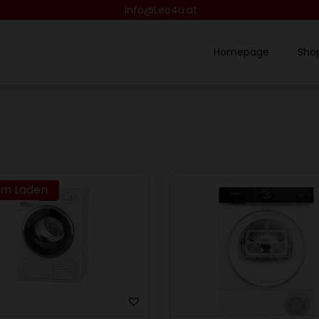
info@Leo4u.at
Homepage
Sho
im Laden