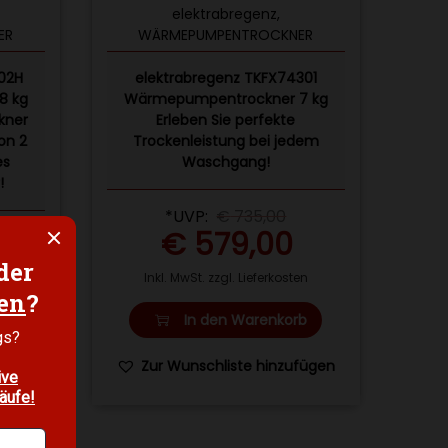
elektrabregenz
,
ER
WÄRMEPUMPENTROCKNER
302H
elektrabregenz TKFX74301
8 kg
Wärmepumpentrockner 7 kg
ckner
Erleben Sie perfekte
on 2
Trockenleistung bei jedem
es
Waschgang!
!
*UVP:
€
735,00
€
579,00
Inkl. MwSt. zzgl. Lieferkosten
en
In den Warenkorb
b
Zur Wunschliste hinzufügen
fügen