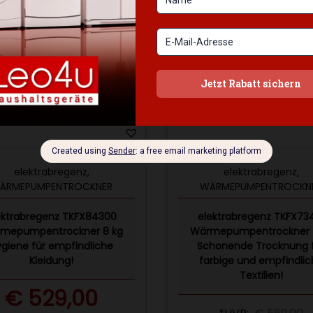
elektrabregenz
,
elektrabregenz
,
ÄRMEPUMPENTROCKNER
WÄRMEPUMPENTROCKN
ektrabregenz TKFX84300
elektrabregenz TKFX73
mepumpentrockner 8 kg
Wärmepumpentrockner 
ygiene für empfindliche
Schonende Trocknung 
Kleidung!
farbige und empfindli
Textilien!
€
529,00