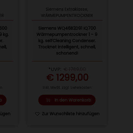
Siemens Extraklasse
,
ER
WÄRMEPUMPENTROCKNER
500
Siemens WQ46B2D91 iQ700
 kg.
Wärmepumpentrockner 1 – 9
r.
kg. selfCleaning Condenser.
ell,
Trocknet intelligent, schnell,
schonend!
*UVP:
€
1789,00
€
1299,00
en
Inkl. MwSt. zzgl. Lieferkosten
b
In den Warenkorb
fügen
Zur Wunschliste hinzufügen