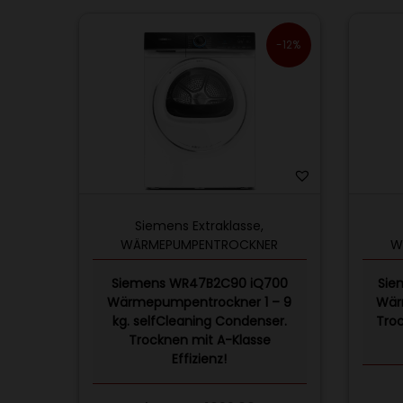
-12%
Siemens Extraklasse
,
WÄRMEPUMPENTROCKNER
W
Siemens WR47B2C90 iQ700
Sie
Wärmepumpentrockner 1 – 9
Wär
kg. selfCleaning Condenser.
Tro
Trocknen mit A-Klasse
Effizienz!