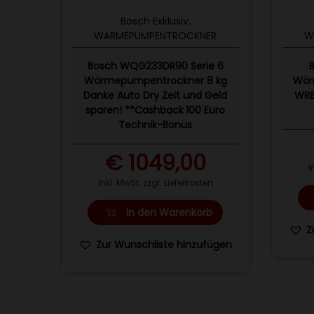
Bosch Exklusiv
,
WÄRMEPUMPENTROCKNER
W
Bosch WQG233DR90 Serie 6
Wärmepumpentrockner 8 kg
Wär
Danke Auto Dry Zeit und Geld
WRB
sparen! **Cashback 100 Euro
Technik-Bonus
€
1049,00
I
Inkl. MwSt. zzgl. Lieferkosten
In den Warenkorb
Z
Zur Wunschliste hinzufügen