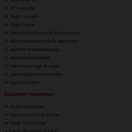
Elektronik-Uhr
r
TFT-Display
f
Start-Vorwahl
e
Start-Taste
c
Zeitschaltautomatik für Backofen
t
Abschaltautomatik für Backofen
R
Aufheiz-Kontrollanzeige
o
Restwärmeanzeige
a
mehrsprachige Anzeige
s
Vorschlagstemperaturen
t
Kochassistent
B
Backofen-Funktionen
r
a
14 Betriebsarten
t
Automatik-Programme
e
Ober-/Unterhitze
n
Ober-/Unterhitze sanft