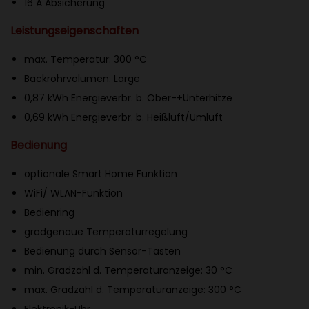
16 A Absicherung
e
n
Leistungseigenschaften
m
max. Temperatur: 300 °C
i
Backrohrvolumen: Large
t
0,87 kWh Energieverbr. b. Ober-+Unterhitze
P
0,69 kWh Energieverbr. b. Heißluft/Umluft
y
Bedienung
r
o
optionale Smart Home Funktion
l
WiFi
/
WLAN
-Funktion
y
Bedienring
s
gradgenaue Temperaturregelung
e
Bedienung durch Sensor-Tasten
,
min. Gradzahl d. Temperaturanzeige: 30 °C
P
max. Gradzahl d. Temperaturanzeige: 300 °C
e