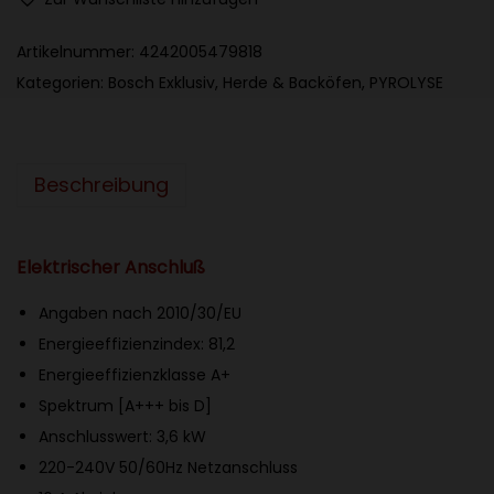
s
c
Artikelnummer:
4242005479818
h
Kategorien:
Bosch Exklusiv
,
Herde & Backöfen
,
PYROLYSE
E
i
n
Beschreibung
b
a
u
Elektrischer Anschluß
-
Angaben nach 2010/30/EU
B
Energieeffizienzindex: 81,2
a
Energieeffizienzklasse A+
c
Spektrum
[A+++ bis D]
k
Anschlusswert: 3,6 kW
o
220-240V 50/60Hz Netzanschluss
f