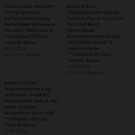
i
Bosch Einbau-Backofen
Bosch Einbau-
mit Pyrolyse und
Dampfbackofen Dampf-
k
Dampfunterstützung,
Funktion Plus, Air Fry mit Air
-
PerfectBake Backsensor
Fry & Grill Blech,
B
Plus HRG7784B1 Serie 8,
PerfectRoast
**Cashback 100 Euro
Bratenthermometer Plus,
o
Technik-Bonus
HSG738DB1 Serie 8, *5
n
20/11/2024
Jahre Garantie
Ähnlicher Beitrag
**Cashback 100 Euro
u
Technik-Bonus
s
20/11/2024
M
Ähnlicher Beitrag
e
Bosch EXCLUSIV
n
Waschmaschine 8 kg,
1400U/min, A>46kWh,
g
WAN282U8AT Serie 4, Iron
e
Assist: reduziert
Knitterfalten bis zu 50%.
**Cashback 100 Euro
Technik-Bonus
15/05/2026