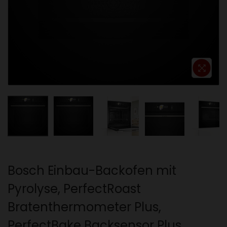
o
n
Bosch Einbau-Backofen mit
Pyrolyse, PerfectRoast
Bratenthermometer Plus,
PerfectBake Backsensor Plus