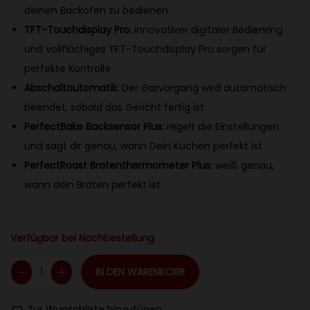
deinen Backofen zu bedienen
TFT-Touchdisplay Pro:
innovativer digitaler Bedienring
und vollflächiges TFT-Touchdisplay Pro sorgen für
perfekte Kontrolle
Abschaltautomatik:
Der Garvorgang wird automatisch
beendet, sobald das Gericht fertig ist
PerfectBake Backsensor Plus:
regelt die Einstellungen
und sagt dir genau, wann Dein Kuchen perfekt ist
PerfectRoast Bratenthermometer Plus:
weiß genau,
wann dein Braten perfekt ist
Verfügbar bei Nachbestellung
IN DEN WARENKORB
B
o
Zur Wunschliste hinzufügen