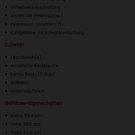
e
Sicherheitsabschaltung
n
Anzahl der Innenräume: 1
s
Innenraum-Volumen: 71 l
o
Kühlgebläse zur Schrankentlüftung
r
Zubehör
P
l
1 Backblech(e)
u
emaillierte Backbleche
s
Kombi Back-/Grillrost
H
Grillblech
B
Universalpfanne
G
Gehäuse-Eigenschaften
7
7
Breite: 59,4 cm
8
Höhe: 59,5 cm
N
Tiefe: 54,8 cm