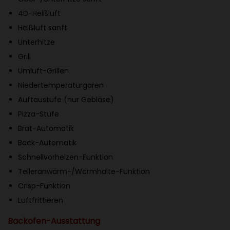
t
4D-Heißluft
h
Heißluft sanft
e
Unterhitze
r
Grill
m
Umluft-Grillen
o
Niedertemperaturgaren
m
Auftaustufe (nur Gebläse)
e
Pizza-Stufe
t
Brat-Automatik
e
Back-Automatik
r
Schnellvorheizen-Funktion
P
Telleranwärm-/Warmhalte-Funktion
l
Crisp-Funktion
u
Luftfrittieren
s
Backofen-Ausstattung
,