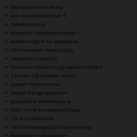
P
Elektronische Steuerung
e
Anz. der Einschubhöhen: 5
r
Teleskopauszug
f
kippgesich. Backblechauszüge: 1
e
Aufnahmegitter für Backbleche
c
LED-Innenraum-Beleuchtung
t
1 Backofen-Lampe(n)
B
Innenraum-Beleuchtung separat schaltbar
a
2 Stufen-Grill (variable Größe)
k
Speisen-Thermometer
e
Dampf-Reinigungssystem
B
pyrolytische Selbstreinigung
a
Glatt-
Email-Innenbeschichtung
c
Tür-Kontaktschalter
k
Funktionsverrieglung/Kindersicherung
s
Backofentür-Verriegelung