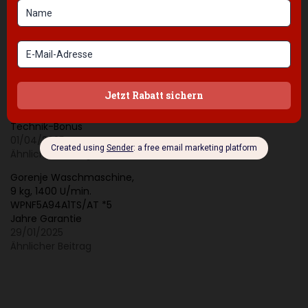
Ähnliche Beiträge
n
e
Bosch Exklusiv
Bosch Waschtrockner, 9/5
Waschtrockner, 9/6 kg,
kg, Waschen und
n
1400 U/min. WNG24492
Trocknen bis zu 5 kg in
t
Serie 6, bis zu 6 kg Wäsche
einem Arbeitsgang. 1400
in einem Durchgang
U/min. Serie 4, WNA13441
f
waschen und trocknen.
05/11/2024
e
**Cashback 100 Euro
Ähnlicher Beitrag
r
Technik-Bonus
01/04/2025
n
Ähnlicher Beitrag
u
Gorenje Waschmaschine,
n
9 kg, 1400 U/min.
g
WPNF5A94A1TS/AT *5
Jahre Garantie
o
29/01/2025
h
Ähnlicher Beitrag
n
e
V