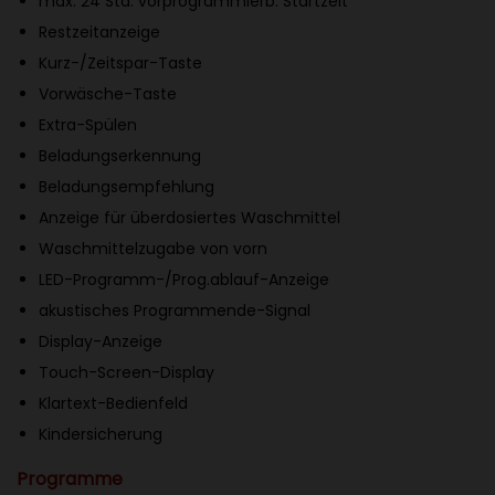
max. 24 Std. vorprogrammierb. Startzeit
s
Restzeitanzeige
c
Kurz-/Zeitspar-Taste
h
Vorwäsche-Taste
l
Extra-Spülen
e
Beladungserkennung
i
Beladungsempfehlung
s
Anzeige für überdosiertes Waschmittel
t
Waschmittelzugabe von vorn
u
LED-Programm-/Prog.ablauf-Anzeige
n
akustisches Programmende-Signal
g
Display-Anzeige
m
Touch-Screen-Display
i
Klartext-Bedienfeld
t
Kindersicherung
s
Programme
p