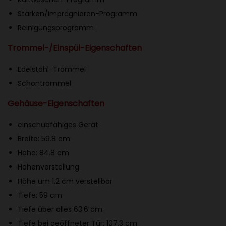
l
Stärken/Imprägnieren-Programm
l
Reinigungsprogramm
e
Trommel-/Einspül-Eigenschaften
s
W
Edelstahl-Trommel
a
Schontrommel
s
Gehäuse-Eigenschaften
c
h
einschubfähiges Gerät
e
Breite: 59.8 cm
n
Höhe: 84.8 cm
u
Höhenverstellung
n
Höhe um 1.2 cm verstellbar
d
Tiefe: 59 cm
a
Tiefe über alles 63.6 cm
u
Tiefe bei geöffneter Tür: 107.3 cm