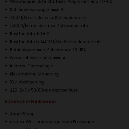
Waschdauer: 3:48 Std. beim Programm eco 40-60
0
Schleuderwirkungsklasse B
W
400 U/Min. in der min. Schleuderstufe
a
1400 U/Min. in der max. Schleuderstufe
s
Restfeuchte: 50.5 %
c
Restfeuchte b. 1400 U/Min Schleuderdrehzahl
h
Betriebsgeräusch, Schleudern: 70 dBA
m
Geräuschemissionsklasse A
a
Inverter-Technologie
s
Elektronische Steuerung
c
10 A Absicherung
h
220-240V 50/60Hz Netzanschluss
i
n
Automatik-Funktionen
e
Aqua-Stopp
9
autom. Wasserdosierung nach Füllmenge
k