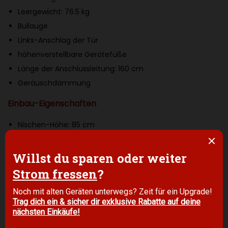
t
Leergewicht: 76.5 kg
o
Bullauge
m
Links-Anschlag der Tür
a
höhenverstellbare Gerätefüße
t
Länge der Anschlussleitung: 160 cm
i
Geräuschdämmung
s
Einbau-Eigenschaften
c
h
Nischen-Höhe: 85 cm
e
Farben
F
l
weiß
e
EAN: 4242003932636
c
Art-Nr. Expert: AA39437
k
e